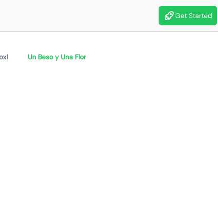
Get Started
ox!
Un Beso y Una Flor