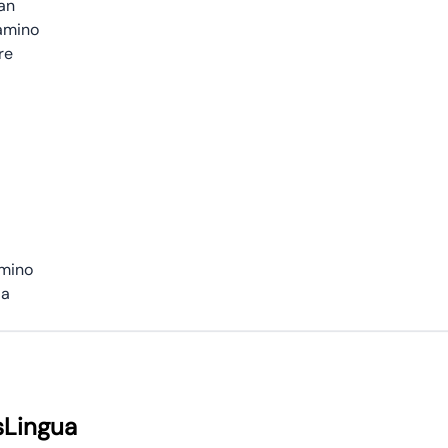
an
amino
re
amino
da
sLingua