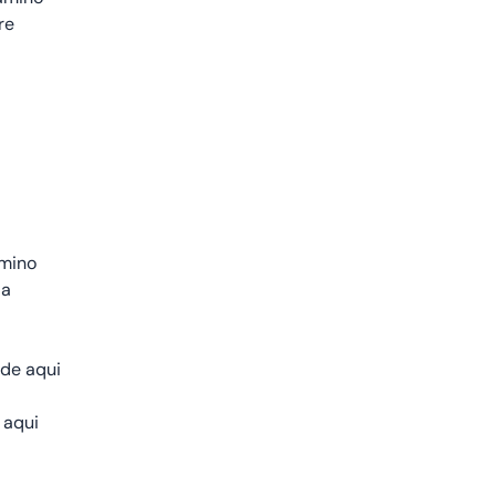
re
amino
da
 de aqui
 aqui