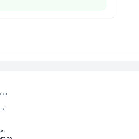
qui
qui
an
amino