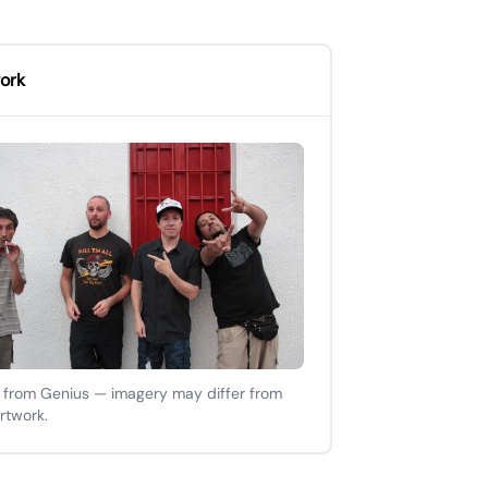
ork
 from Genius — imagery may differ from
artwork.