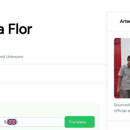
Artw
 Flor
sed Unknown
Sourced
official 
English
Translate