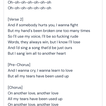
Oh-oh-oh-oh-oh-oh-oh
Oh-oh-oh-oh-oh-oh-oh
[Verse 2]
And if somebody hurts you, I wanna fight
But my hand's been broken one too many times
So I'll use my voice, I'll be so fucking rude
Words, they always win, but I know I'll lose
And I'd sing a song that'd be just ours
But I sang 'em all to another heart
[Pre-Chorus]
And I wanna cry, I wanna learn to love
But all my tears have been used up
[Chorus]
On another love, another love
All my tears have been used up
On another love, another love