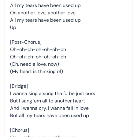
All my tears have been used up
On another love, another love
All my tears have been used up
Up
[Post-Chorus]
Oh-oh-oh-oh-oh-oh-oh
Oh-oh-oh-oh-oh-oh-oh
(Oh, need a love, now)
(My heart is thinking of)
[Bridge]
I wanna sing a song that'd be just ours
But I sang 'em all to another heart
And I wanna cry, I wanna fall in love
But all my tears have been used up
[Chorus]