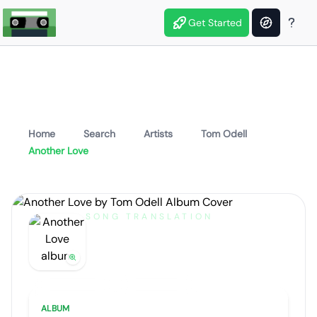
Get Started
Home
Search
Artists
Tom Odell
Another Love
SONG TRANSLATION
Another Love
by
Tom Odell
Artist portrait
Go translate
ALBUM