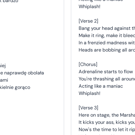
ak bardzo
Whiplash!
[Verse 2]
Bang your head against th
Make it ring, make it bleed
In a frenzied madness wit
Heads are bobbing all arou
[Chorus]
iej
Adrenaline starts to flow
zie naprawdę obolała
You're thrashing all aroun
cami
Acting like a maniac
ekielnie gorąco
Whiplash!
[Verse 3]
Here on stage, the Marsha
It kicks your ass, kicks y
Now's the time to let it rip,