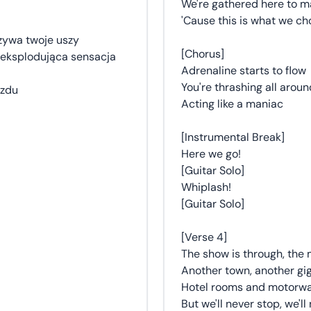
We're gathered here to ma
'Cause this is what we c
szywa twoje uszy
[Chorus]
, eksplodująca sensacja
Adrenaline starts to flow
You're thrashing all aroun
izdu
Acting like a maniac
[Instrumental Break]
Here we go!
[Guitar Solo]
Whiplash!
[Guitar Solo]
[Verse 4]
The show is through, the m
Another town, another gig
Hotel rooms and motorways
But we'll never stop, we'll