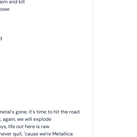
im and kill
hoose
d
etal's gone, it's time to hit the road
, again, we will explode
, life out here is raw
 never quit, 'cause we're Metallica