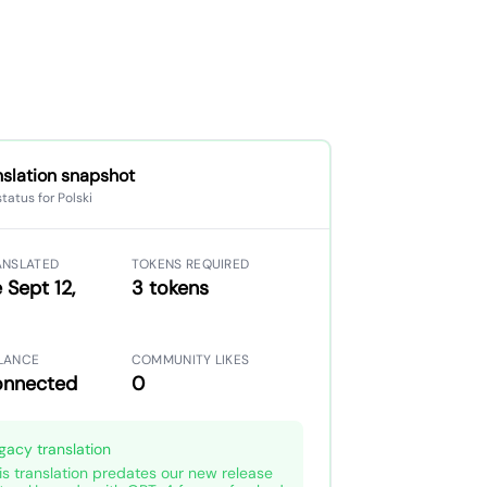
nslation snapshot
status for Polski
ANSLATED
TOKENS REQUIRED
 Sept 12,
3 tokens
LANCE
COMMUNITY LIKES
onnected
0
gacy translation
is translation predates our new release