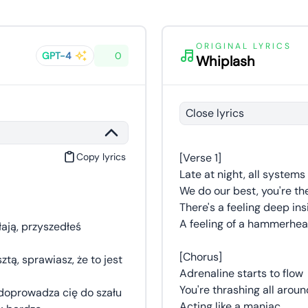
ORIGINAL LYRICS
GPT-4
0
Whiplash
Close lyrics
Copy lyrics
[Verse 1]
Late at night, all system
We do our best, you're the
There's a feeling deep ins
A feeling of a hammerhead
ają, przyszedłeś
[Chorus]
ztą, sprawiasz, że to jest
Adrenaline starts to flow
You're thrashing all aroun
 doprowadza cię do szału
Acting like a maniac