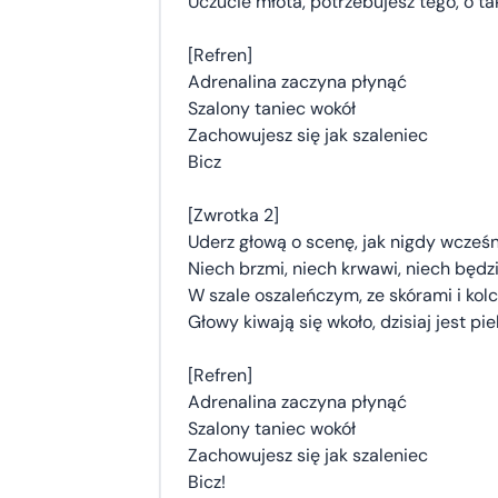
Uczucie młota, potrzebujesz tego, o t
[Refren]
Adrenalina zaczyna płynąć
Szalony taniec wokół
Zachowujesz się jak szaleniec
Bicz
[Zwrotka 2]
Uderz głową o scenę, jak nigdy wcześn
Niech brzmi, niech krwawi, niech będ
W szale oszaleńczym, ze skórami i kol
Głowy kiwają się wkoło, dzisiaj jest pi
[Refren]
Adrenalina zaczyna płynąć
Szalony taniec wokół
Zachowujesz się jak szaleniec
Bicz!