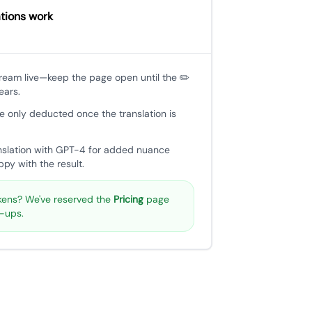
tions work
tream live—keep the page open until the ✏️
ears.
e only deducted once the translation is
nslation with GPT-4 for added nuance
py with the result.
ens? We've reserved the
Pricing
page
p-ups.