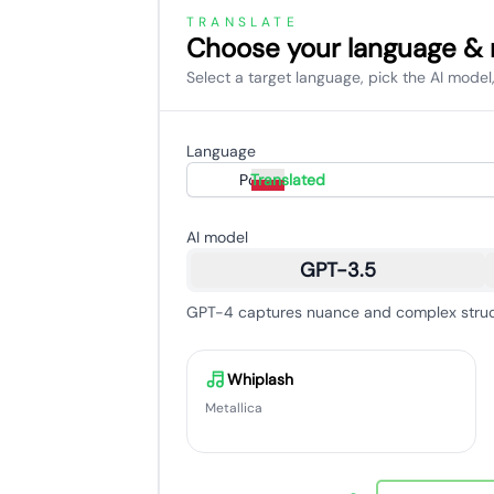
TRANSLATE
Choose your language &
Select a target language, pick the AI model,
Language
Polski
Translated
AI model
GPT-3.5
GPT-4 captures nuance and complex struct
Whiplash
Metallica