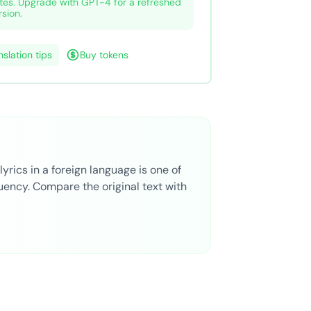
tes. Upgrade with GPT-4 for a refreshed
rsion.
nslation tips
Buy tokens
lyrics in a foreign language is one of
uency. Compare the original text with