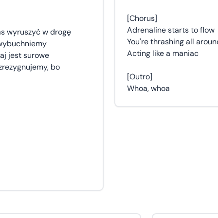
[Chorus]
Adrenaline starts to flow
zas wyruszyć w drogę
You're thrashing all aroun
w wybuchniemy
Acting like a maniac
taj jest surowe
 zrezygnujemy, bo
[Outro]
Whoa, whoa