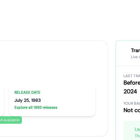
Tra
Live 
Artist portrait
Go translate
LAST TR
Before
2024
RELEASE DATE
July 25, 1983
YOUR BA
Explore all 1983 releases
Not c
4 available
Le
Th