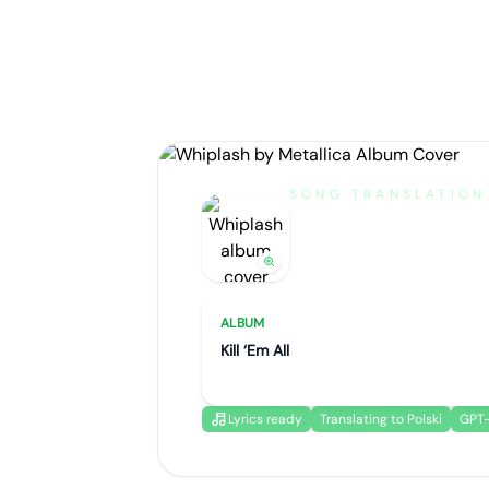
SONG TRANSLATION
Whiplash
by
Metallica
ALBUM
Kill ‘Em All
Lyrics ready
Translating to Polski
GPT-