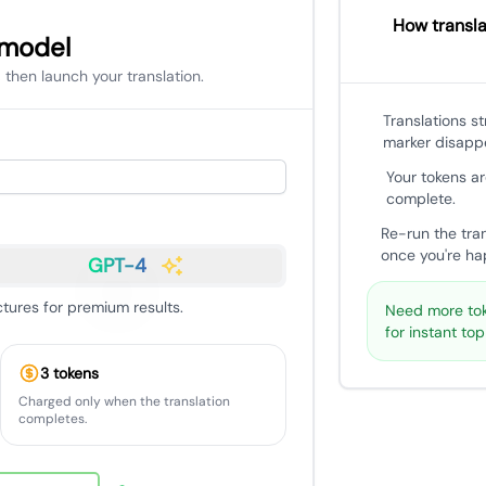
How transla
 model
 then launch your translation.
Translations s
marker disapp
Your tokens ar
complete.
Re-run the tra
once you're hap
GPT-4
ures for premium results.
Need more tok
for instant to
3 tokens
Charged only when the translation
completes.