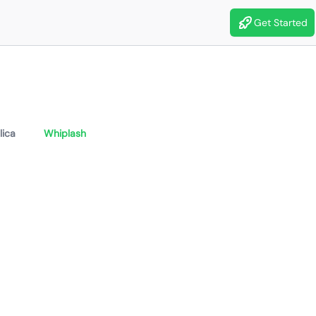
Get Started
lica
Whiplash