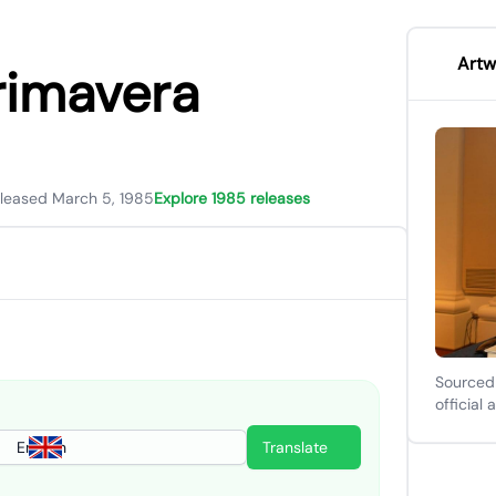
Artw
primavera
leased March 5, 1985
Explore 1985 releases
Sourced
official 
English
Translate