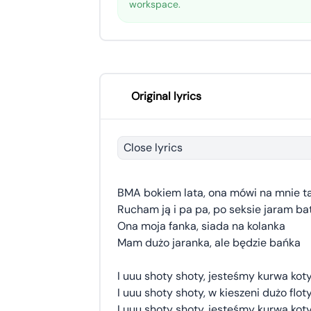
workspace.
Original lyrics
Close lyrics
BMA bokiem lata, ona mówi na mnie t
Rucham ją i pa pa, po seksie jaram ba
Ona moja fanka, siada na kolanka
Mam dużo jaranka, ale będzie bańka
I uuu shoty shoty, jesteśmy kurwa kot
I uuu shoty shoty, w kieszeni dużo flot
I uuu shoty shoty, jesteśmy kurwa kot