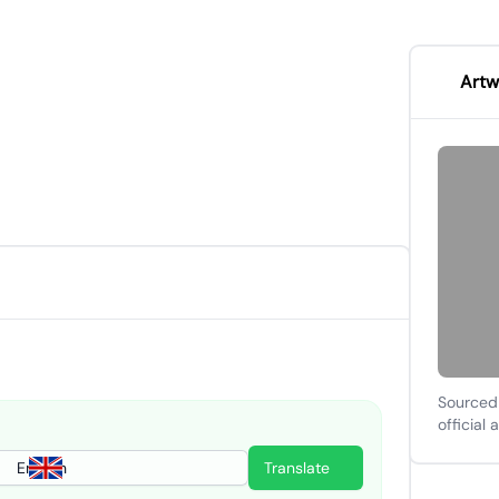
Artw
Sourced
official 
English
Translate