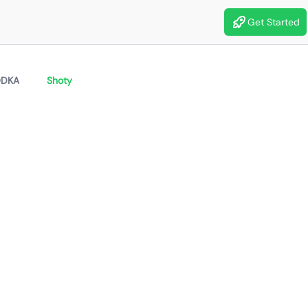
Get Started
ODKA
Shoty