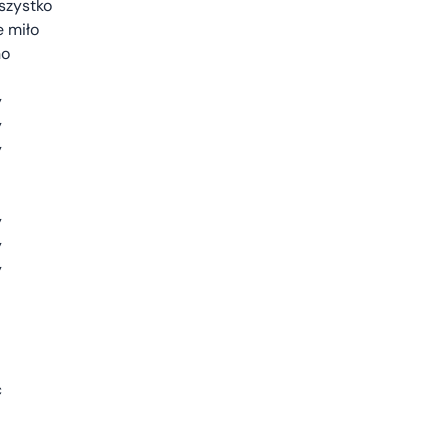
wszystko
e miło
no
y
y
y
y
y
y
ć