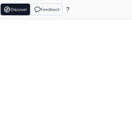
Discover
Feedback