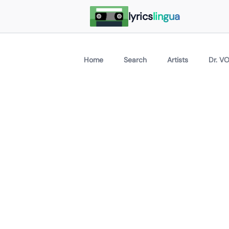
lyrics
lingua
Home
Search
Artists
Dr. V