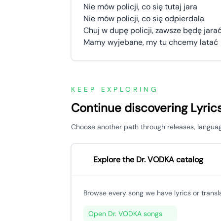
Nie mów policji, co się tutaj jara
Nie mów policji, co się odpierdala
Chuj w dupę policji, zawsze będę jara
Mamy wyjebane, my tu chcemy latać
KEEP EXPLORING
Continue discovering Lyric
Choose another path through releases, languages,
Explore the Dr. VODKA catalog
Browse every song we have lyrics or translati
Open Dr. VODKA songs