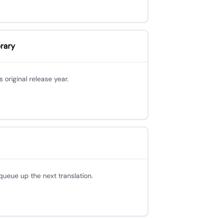
brary
 original release year.
queue up the next translation.