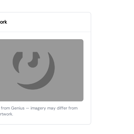
ork
 from Genius — imagery may differ from
artwork.