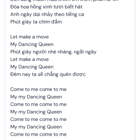
Đóa hoa hồng xinh tươi biết hát
Anh ngây dại nhảy theo tiếng ca
Phút giây ta chìm đắm
Let make a move
My Dancing Queen
Phút giây người nhẹ nhàng, ngất ngây
Let make a move
My Dancing Queen
Đêm nay ta sẽ chẳng quên được
Come to me come to me
My my Dancing Queen
Come to me come to me
My my Dancing Queen
Come to me come to me
My my Dancing Queen
Come to me come to me