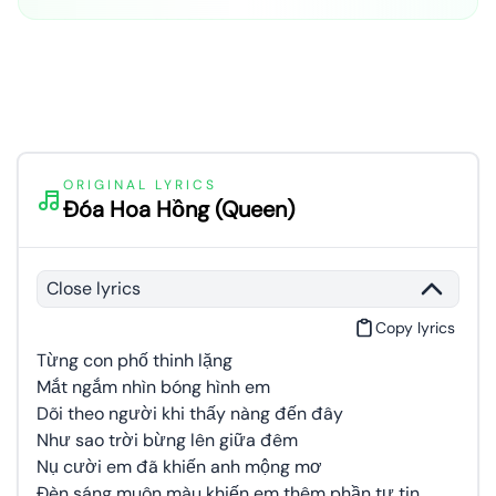
ORIGINAL LYRICS
Đóa Hoa Hồng (Queen)
Close lyrics
Copy lyrics
Từng con phố thinh lặng
Mắt ngắm nhìn bóng hình em
Dõi theo người khi thấy nàng đến đây
Như sao trời bừng lên giữa đêm
Nụ cười em đã khiến anh mộng mơ
Đèn sáng muôn màu khiến em thêm phần tự tin