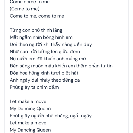
Come come to me
(Come to me)
Come to me, come to me
Từng con phố thinh lặng
Mắt ngắm nhìn bóng hình em
Dõi theo người khi thấy nàng đến đây
Như sao trời bừng lên giữa đêm
Nụ cười em đã khiến anh mộng mơ
Đèn sáng muôn màu khiến em thêm phần tự tin
Đóa hoa hồng xinh tươi biết hát
Anh ngây dại nhảy theo tiếng ca
Phút giây ta chìm đắm
Let make a move
My Dancing Queen
Phút giây người nhẹ nhàng, ngất ngây
Let make a move
My Dancing Queen