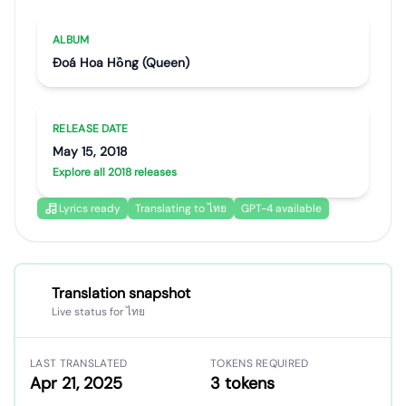
Artist portrait
Go translate
ALBUM
Đoá Hoa Hồng (Queen)
RELEASE DATE
May 15, 2018
Explore all 2018 releases
Lyrics ready
Translating to ไทย
GPT-4 available
Translation snapshot
Live status for ไทย
LAST TRANSLATED
TOKENS REQUIRED
Apr 21, 2025
3 tokens