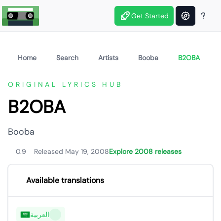
Get Started
Home
Search
Artists
Booba
B2OBA
ORIGINAL LYRICS HUB
B2OBA
Booba
0.9
Released May 19, 2008
Explore 2008 releases
Available translations
العربية