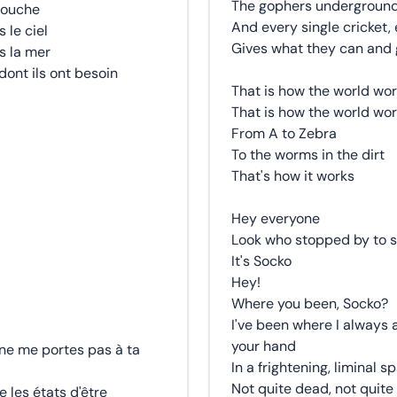
The gophers underground,
 mouche
And every single cricket, 
 le ciel
Gives what they can and 
s la mer
dont ils ont besoin
That is how the world wo
That is how the world wo
From A to Zebra
To the worms in the dirt
That's how it works
Hey everyone
Look who stopped by to sa
It's Socko
Hey!
Where you been, Socko?
I've been where I always
your hand
u ne me portes pas à ta
In a frightening, liminal 
Not quite dead, not quite 
 les états d'être