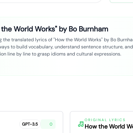
w the World Works" by Bo Burnham
g the translated lyrics of "How the World Works" by Bo Burnham
 ways to build vocabulary, understand sentence structure, an
tion line by line to grasp idioms and cultural expressions.
ORIGINAL LYRICS
GPT-3.5
0
How the World W