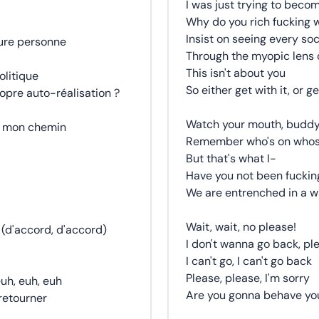
I was just trying to beco
Why do you rich fucking 
Insist on seeing every soc
eure personne
Through the myopic lens o
This isn't about you
olitique
So either get with it, or g
opre auto-réalisation ?
Watch your mouth, budd
e mon chemin
Remember who's on whos
But that's what I-
Have you not been fucking
We are entrenched in a way 
Wait, wait, no please!
d'accord, d'accord)
I don't wanna go back, ple
I can't go, I can't go back
Please, please, I'm sorry
euh, euh, euh
Are you gonna behave you
 retourner