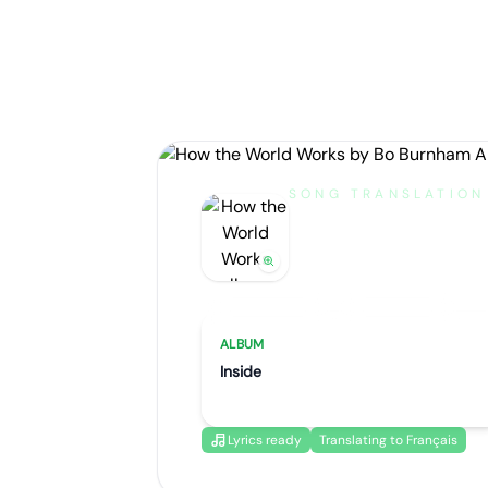
SONG TRANSLATION
How the W
by
Bo Burnham
Artist portrait
Go translate
ALBUM
Inside
Lyrics ready
Translating to Français