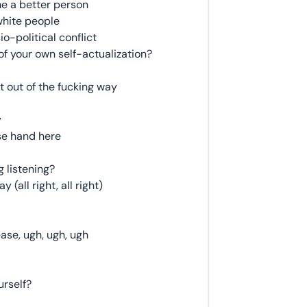
me a better person
white people
io-political conflict
f your own self-actualization?
et out of the fucking way
y
e hand here
 listening?
(all right, all right)
ase, ugh, ugh, ugh
rself?