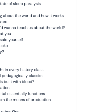
state of sleep paralysis
ng about the world and how it works
ated!
'd wanna teach us about the world?
hat you
said yourself
Socko
ry?
ht in every history class
 pedagogically classist
is built with blood?
ation
ital essentially functions
rom the means of production
Luther King