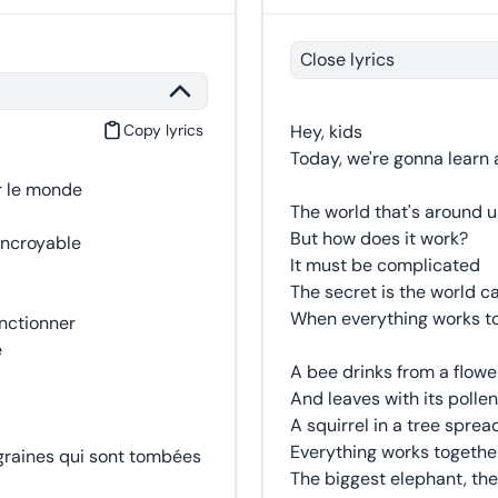
Close lyrics
Copy lyrics
Hey, kids
Today, we're gonna learn 
r le monde
The world that's around u
But how does it work?
incroyable
It must be complicated
The secret is the world c
When everything works t
onctionner
e
A bee drinks from a flowe
And leaves with its pollen
A squirrel in a tree sprea
Everything works togethe
 graines qui sont tombées
The biggest elephant, the l