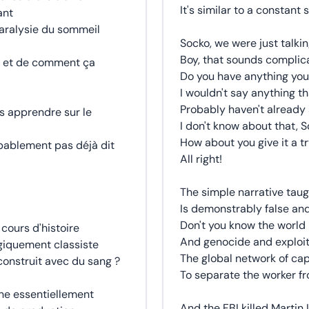
It's similar to a constant 
ant
paralysie du sommeil
Socko, we were just talki
Boy, that sounds complic
e et de comment ça
Do you have anything you
I wouldn't say anything t
Probably haven't already 
s apprendre sur le
I don't know about that, 
How about you give it a t
obablement pas déjà dit
All right!
The simple narrative taug
Is demonstrably false and
Don't you know the world 
cours d'histoire
And genocide and exploit
iquement classiste
The global network of cap
onstruit avec du sang ?
To separate the worker f
nne essentiellement
And the FBI killed Martin 