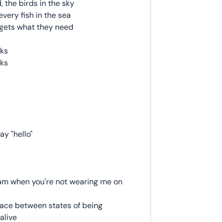
 the birds in the sky
every fish in the sea
gets what they need
rks
rks
y "hello"
 am when you're not wearing me on
space between states of being
alive