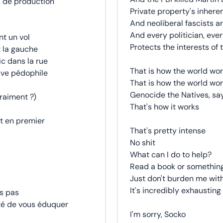
s de production
Private property's inheren
And neoliberal fascists ar
And every politician, eve
nt un vol
Protects the interests of 
t la gauche
c dans la rue
That is how the world wor
tive pédophile
That is how the world wo
Genocide the Natives, say 
raiment ?)
That's how it works
it en premier
That's pretty intense
No shit
What can I do to help?
Read a book or something,
Just don't burden me with
It's incredibly exhausting
is pas
té de vous éduquer
I'm sorry, Socko