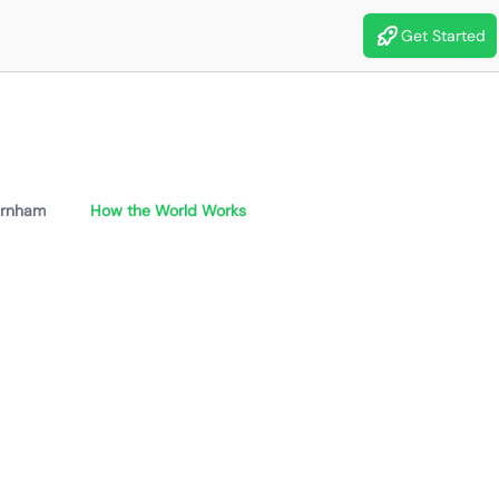
Get Started
urnham
How the World Works