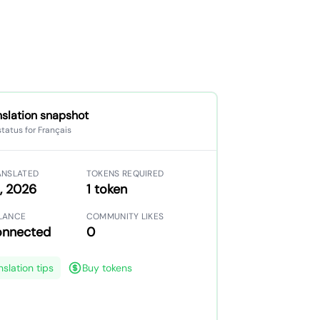
nslation snapshot
status for Français
ANSLATED
TOKENS REQUIRED
, 2026
1 token
LANCE
COMMUNITY LIKES
onnected
0
nslation tips
Buy tokens