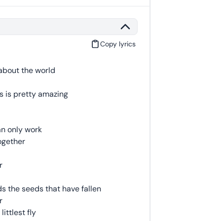
Copy lyrics
about the world
s is pretty amazing
an only work
ogether
r
ds the seeds that have fallen
r
ittlest fly