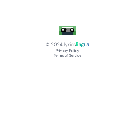
© 2024
lyrics
lingua
Privacy Policy
Terms of Service
About
Contact Us
Languages
Releases
Artists
Feedback