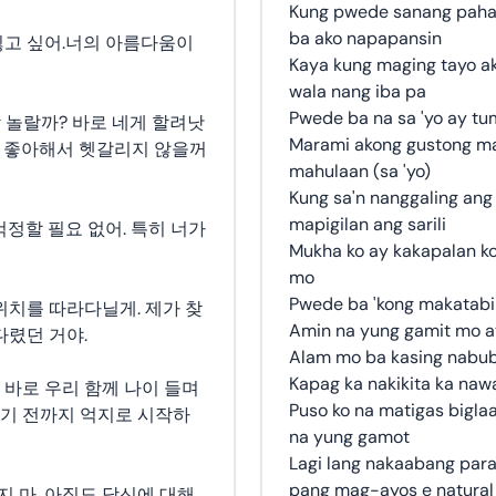
Kung pwede sanang pahal
ba ako napapansin
싫고 싶어.너의 아름다움이
Kaya kung maging tayo ak
wala nang iba pa
Pwede ba na sa 'yo ay tum
 놀랄까? 바로 네게 할려낫
Marami akong gustong mal
기 좋아해서 헷갈리지 않을꺼
mahulaan (sa 'yo)
Kung sa'n nanggaling ang 
mapigilan ang sarili
걱정할 필요 없어. 특히 너가
Mukha ko ay kakapalan ko
mo
Pwede ba 'kong makatabi '
 위치를 따라다닐게. 제가 찾
Amin na yung gamit mo at
다렸던 거야.
Alam mo ba kasing nabub
Kapag ka nakikita ka na
 바로 우리 함께 나이 들며
Puso ko na matigas bigl
지기 전까지 억지로 시작하
na yung gamot
Lagi lang nakaabang para
pang mag-ayos e natural
지 마. 아직도 당신에 대해