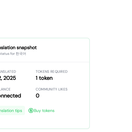
nslation snapshot
 status for 한국어
ANSLATED
TOKENS REQUIRED
2, 2025
1 token
LANCE
COMMUNITY LIKES
onnected
0
nslation tips
Buy tokens