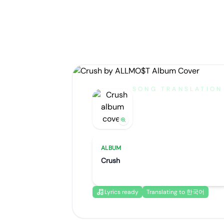
SONG TRANSLATION
Crush
by
ALLMO$T
ALBUM
Crush
Lyrics ready
Translating to 한국어