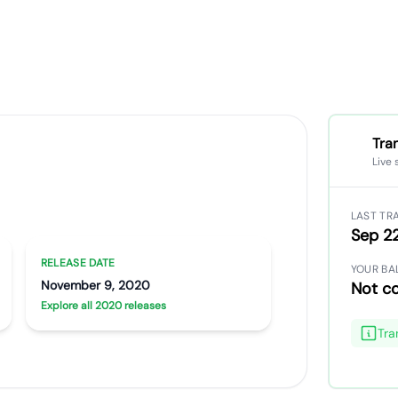
Tra
Live
Artist portrait
Go translate
LAST TR
Sep 2
RELEASE DATE
YOUR BA
November 9, 2020
Not c
Explore all 2020 releases
Tra