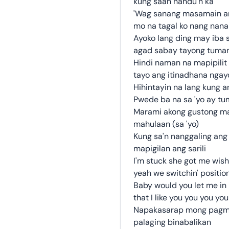
kung saan nandu'n ka
'Wag sanang masamain a
mo na tagal ko nang nana
Ayoko lang ding may iba 
agad sabay tayong tuma
Hindi naman na mapipilit
tayo ang itinadhana ngay
Hihintayin na lang kung
Pwede ba na sa 'yo ay tum
Marami akong gustong mal
mahulaan (sa 'yo)
Kung sa'n nanggaling ang 
mapigilan ang sarili
I'm stuck she got me wishi
yeah we switchin' positio
Baby would you let me in 
that I like you you you yo
Napakasarap mong pagma
palaging binabalikan