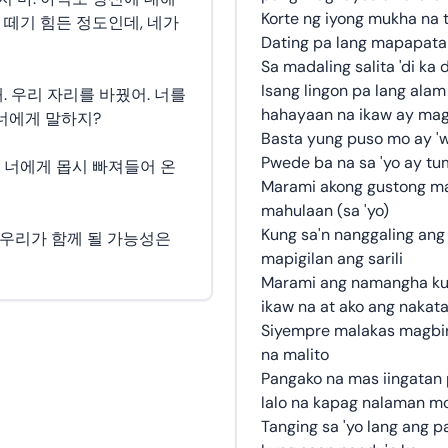
Korte ng iyong mukha na
 떼기 힘든 정도인데, 네가
Dating pa lang mapapata
Sa madaling salita 'di ka
Isang lingon pa lang alam 
. 우리 자리를 바꿨어. 너를
hahayaan na ikaw ay mag
너에게 말하지?
Basta yung puso mo ay '
Pwede ba na sa 'yo ay tum
 너에게 몹시 빠져들어 온
Marami akong gustong mal
mahulaan (sa 'yo)
Kung sa'n nanggaling ang 
. 우리가 함께 될 가능성은
mapigilan ang sarili
Marami ang namangha ku
ikaw na at ako ang nakat
Siyempre malakas magbir
na malito
Pangako na mas iingatan
lalo na kapag nalaman m
Tanging sa 'yo lang ang 