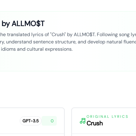
" by ALLMO$T
 translated lyrics of "Crush" by ALLMO$T. Following song lyri
ry, understand sentence structure, and develop natural fluenc
 idioms and cultural expressions.
ORIGINAL LYRICS
GPT-3.5
0
Crush