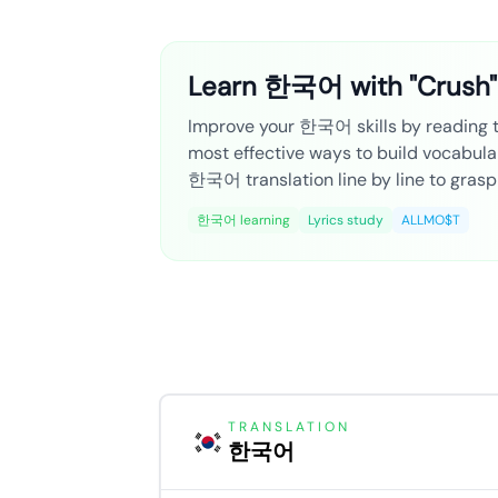
Learn 한국어 with "Crush
Improve your 한국어 skills by reading the
most effective ways to build vocabula
한국어 translation line by line to grasp
한국어 learning
Lyrics study
ALLMO$T
TRANSLATION
한국어