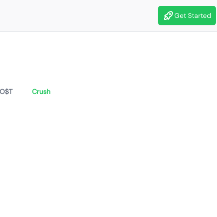
Get Started
O$T
Crush