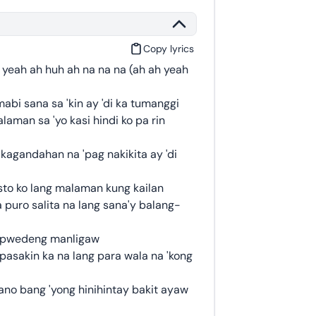
Copy lyrics
yeah ah huh ah na na na (ah ah yeah
abi sana sa 'kin ay 'di ka tumanggi
aman sa 'yo kasi hindi ko pa rin
kagandahan na 'pag nakikita ay 'di
to ko lang malaman kung kailan
 puro salita na lang sana'y balang-
a pwedeng manligaw
pasakin ka na lang para wala na 'kong
ano bang 'yong hinihintay bakit ayaw