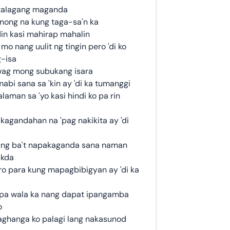
 talagang maganda
nong na kung taga-sa'n ka
 din kasi mahirap mahalin
mo nang uulit ng tingin pero 'di ko
-isa
wag mong subukang isara
abi sana sa 'kin ay 'di ka tumanggi
aman sa 'yo kasi hindi ko pa rin
kagandahan na 'pag nakikita ay 'di
ng ba't napakaganda sana naman
akda
o para kung mapagbibigyan ay 'di ka
 pa wala ka nang dapat ipangamba
o
paghanga ko palagi lang nakasunod