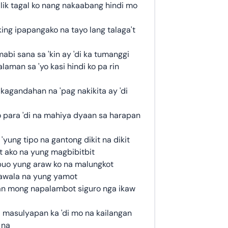
ik tagal ko nang nakaabang hindi mo
ing ipapangako na tayo lang talaga't
abi sana sa 'kin ay 'di ka tumanggi
aman sa 'yo kasi hindi ko pa rin
kagandahan na 'pag nakikita ay 'di
 para 'di na mahiya dyaan sa harapan
yung tipo na gantong dikit na dikit
 ako na yung magbibitbit
uo yung araw ko na malungkot
wawala na yung yamot
aan mong napalambot siguro nga ikaw
 masulyapan ka 'di mo na kailangan
 na