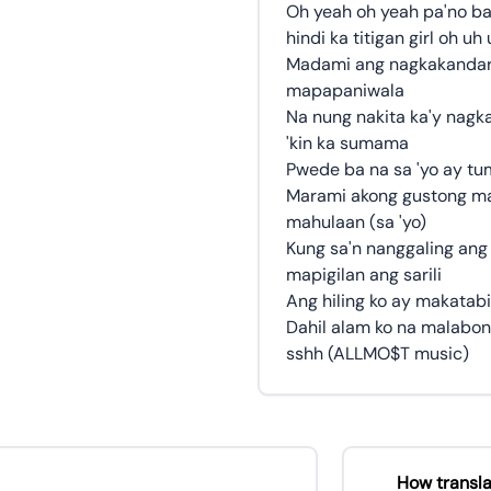
Oh yeah oh yeah pa'no ba k
hindi ka titigan girl oh uh
Madami ang nagkakandar
mapapaniwala
Na nung nakita ka'y nagk
'kin ka sumama
Pwede ba na sa 'yo ay tum
Marami akong gustong mal
mahulaan (sa 'yo)
Kung sa'n nanggaling ang 
mapigilan ang sarili
Ang hiling ko ay makatabi
Dahil alam ko na malabo
sshh (ALLMO$T music)
How transla