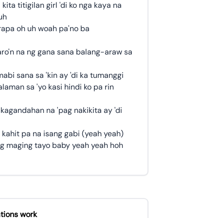
ita titigilan girl 'di ko nga kaya na
 uh
apa oh uh woah pa'no ba
aro'n na ng gana sana balang-araw sa
abi sana sa 'kin ay 'di ka tumanggi
aman sa 'yo kasi hindi ko pa rin
kagandahan na 'pag nakikita ay 'di
 kahit pa na isang gabi (yeah yeah)
ng maging tayo baby yeah yeah hoh
tions work