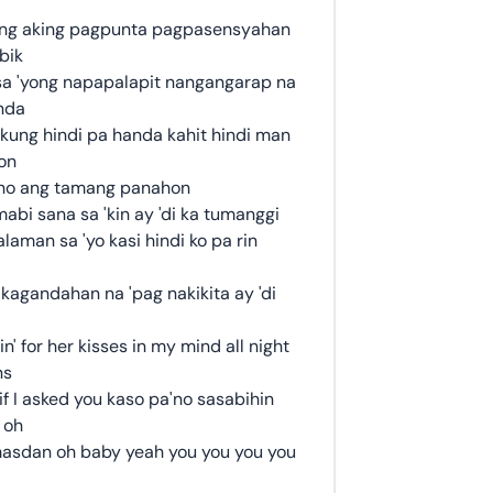
ng aking pagpunta pagpasensyahan
bik
sa 'yong napapalapit nangangarap na
nda
 kung hindi pa handa kahit hindi man
on
 ano ang tamang panahon
abi sana sa 'kin ay 'di ka tumanggi
aman sa 'yo kasi hindi ko pa rin
kagandahan na 'pag nakikita ay 'di
n' for her kisses in my mind all night
ns
if I asked you kaso pa'no sasabihin
u oh
sdan oh baby yeah you you you you