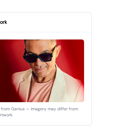
ork
 from Genius — imagery may differ from
artwork.