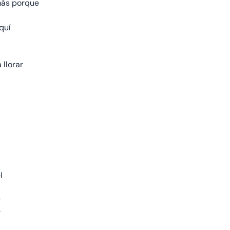
más porque
quí
llorar
l
r
r