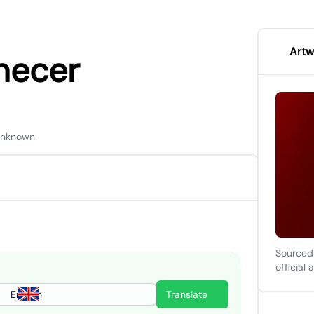
Artw
necer
Unknown
Sourced
official 
English
Translate