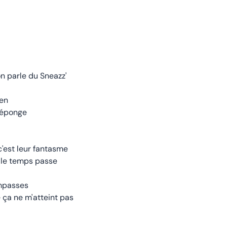
on parle du Sneazz'
'en
l'éponge
 c'est leur fantasme
u'le temps passe
impasses
e ça ne m'atteint pas