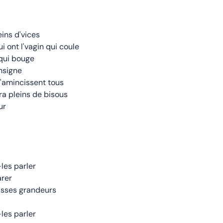
eins d'vices
 ont l'vagin qui coule
 qui bouge
nsigne
 s'amincissent tous
era pleins de bisous
ur
-les parler
arer
usses grandeurs
-les parler