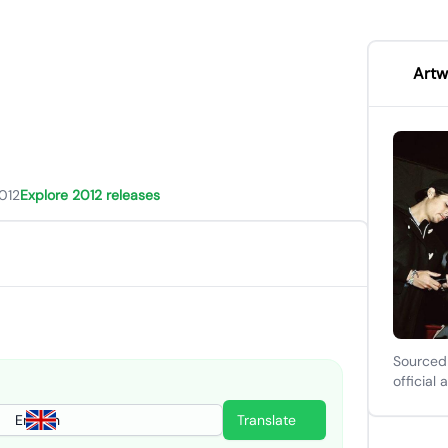
Artw
012
Explore 2012 releases
Sourced
official 
English
Translate