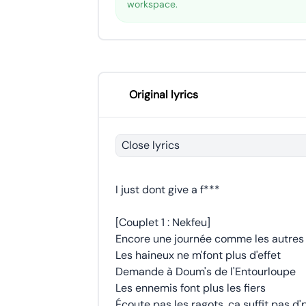
workspace.
Original lyrics
Close lyrics
I just dont give a f***
[Couplet 1 : Nekfeu]
Encore une journée comme les autres
Les haineux ne m'font plus d'effet
Demande à Doum's de l'Entourloupe
Les ennemis font plus les fiers
Écoute pas les ragots, ça suffit pas d'