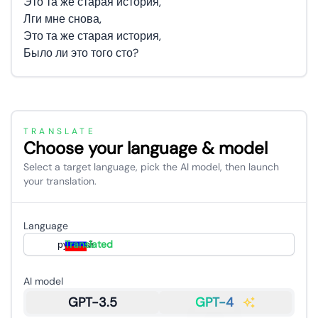
Это та же старая история,
Лги мне снова,
Это та же старая история,
Было ли это того сто?
TRANSLATE
Choose your language & model
Select a target language, pick the AI model, then launch
your translation.
Language
русский
Translated
AI model
GPT-3.5
GPT-4