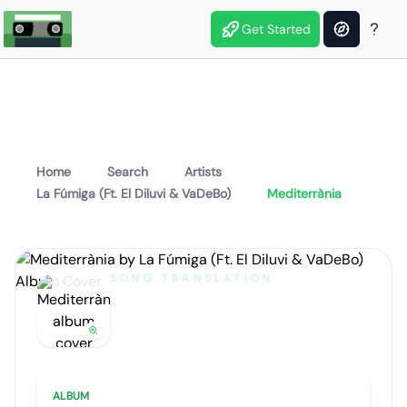
Get Started
Home
Search
Artists
La Fúmiga (Ft. El Diluvi & VaDeBo)
Mediterrània
SONG TRANSLATION
Mediterrània
by
La Fúmiga (Ft. El Diluvi & VaDeBo)
Artist portrait
Go translate
ALBUM