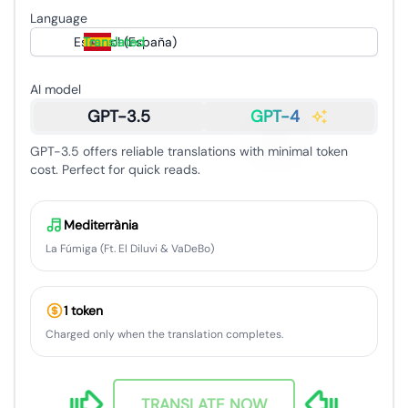
Language
Español (España)
Translated
AI model
GPT-3.5
GPT-4
GPT-3.5 offers reliable translations with minimal token
cost. Perfect for quick reads.
Mediterrània
La Fúmiga (Ft. El Diluvi & VaDeBo)
1 token
Charged only when the translation completes.
TRANSLATE NOW