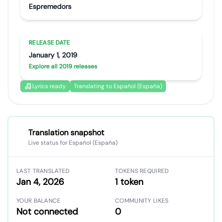
Espremedors
RELEASE DATE
January 1, 2019
Explore all 2019 releases
Lyrics ready
Translating to Español (España)
Translation snapshot
Live status for Español (España)
LAST TRANSLATED
TOKENS REQUIRED
Jan 4, 2026
1 token
YOUR BALANCE
COMMUNITY LIKES
Not connected
0