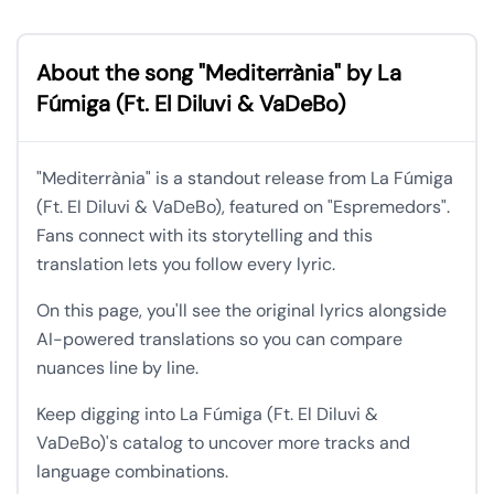
About the song "Mediterrània" by La
Fúmiga (Ft. El Diluvi & VaDeBo)
"Mediterrània" is a standout release from La Fúmiga
(Ft. El Diluvi & VaDeBo), featured on "Espremedors".
Fans connect with its storytelling and this
translation lets you follow every lyric.
On this page, you'll see the original lyrics alongside
AI-powered translations so you can compare
nuances line by line.
Keep digging into La Fúmiga (Ft. El Diluvi &
VaDeBo)'s catalog to uncover more tracks and
language combinations.