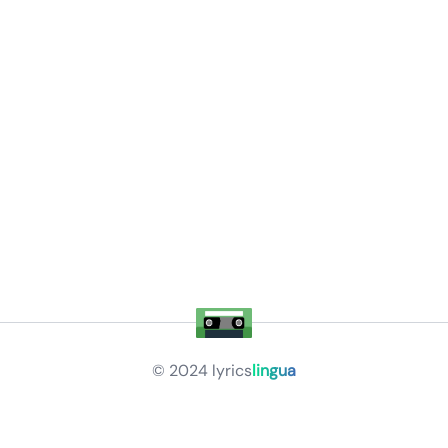
© 2024
lyrics
lingua
Privacy Policy
Terms of Service
About
Contact Us