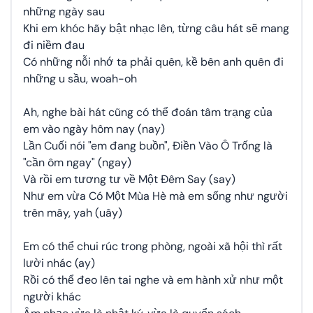
những ngày sau
Khi em khóc hãy bật nhạc lên, từng câu hát sẽ mang
đi niềm đau
Có những nỗi nhớ ta phải quên, kề bên anh quên đi
những u sầu, woah-oh
Ah, nghe bài hát cũng có thể đoán tâm trạng của
em vào ngày hôm nay (nay)
Lần Cuối nói "em đang buồn", Điền Vào Ô Trống là
"cần ôm ngay" (ngay)
Và rồi em tương tư về Một Đêm Say (say)
Như em vừa Có Một Mùa Hè mà em sống như người
trên mây, yah (uây)
Em có thể chui rúc trong phòng, ngoài xã hội thì rất
lười nhác (ay)
Rồi có thể đeo lên tai nghe và em hành xử như một
người khác