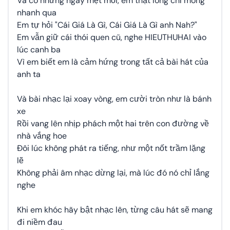
Và có những ngày mệt mỏi, em thật lòng chỉ mong
nhanh qua
Em tự hỏi "Cái Giá Là Gì, Cái Giá Là Gì anh Nah?"
Em vẫn giữ cái thói quen cũ, nghe HIEUTHUHAI vào
lúc canh ba
Vì em biết em là cảm hứng trong tất cả bài hát của
anh ta
Và bài nhạc lại xoay vòng, em cười tròn như là bánh
xe
Rồi vang lên nhịp phách một hai trên con đường về
nhà vắng hoe
Đôi lúc không phát ra tiếng, như một nốt trầm lặng
lẽ
Không phải âm nhạc dừng lại, mà lúc đó nó chỉ lắng
nghe
Khi em khóc hãy bật nhạc lên, từng câu hát sẽ mang
đi niềm đau