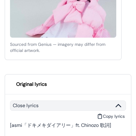
Sourced from Genius — imagery may differ from
official artwork.
Original lyrics
Close lyrics
Copy lyrics
[asmi「ドキメキダイアリー」ft. Chinozo 歌詞]