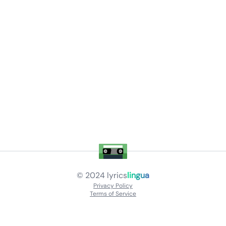
© 2024
lyrics
lingua
Privacy Policy
Terms of Service
About
Contact Us
Languages