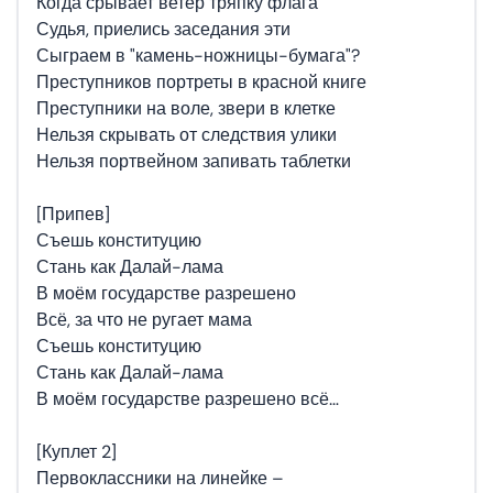
Когда срывает ветер тряпку флага
Судья, приелись заседания эти
Сыграем в "камень-ножницы-бумага"?
Преступников портреты в красной книге
Преступники на воле, звери в клетке
Нельзя скрывать от следствия улики
Нельзя портвейном запивать таблетки
[Припев]
Съешь конституцию
Стань как Далай-лама
В моём государстве разрешено
Всё, за что не ругает мама
Съешь конституцию
Стань как Далай-лама
В моём государстве разрешено всё…
[Куплет 2]
Первоклассники на линейке –