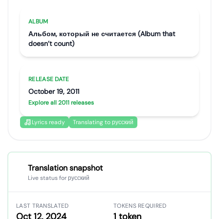
Artist portrait
Go translate
ALBUM
Альбом, который не считается (Album that
doesn’t count)
RELEASE DATE
October 19, 2011
Explore all 2011 releases
Lyrics ready
Translating to русский
Translation snapshot
Live status for русский
LAST TRANSLATED
TOKENS REQUIRED
Oct 12, 2024
1 token